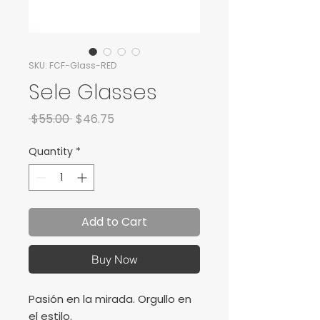
SKU: FCF-Glass-RED
Sele Glasses
Regular Price
Sale Price
 $55.00 
$46.75
Quantity
*
Add to Cart
Buy Now
Pasión en la mirada. Orgullo en
el estilo.