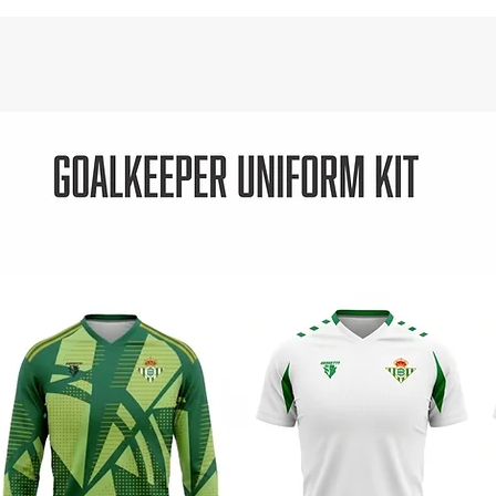
Passion
These g
watchin
'La Sel
your pr
The off
Nationa
out the
The on
the on
friends
breathe