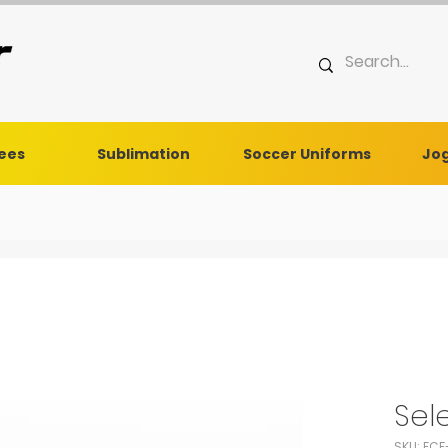
Tees
Sublimation
Soccer Uniforms
Jog
Sel
SKU: FCF