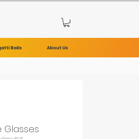
atti Balls
About Us
e Glasses
-Glass-BLUE