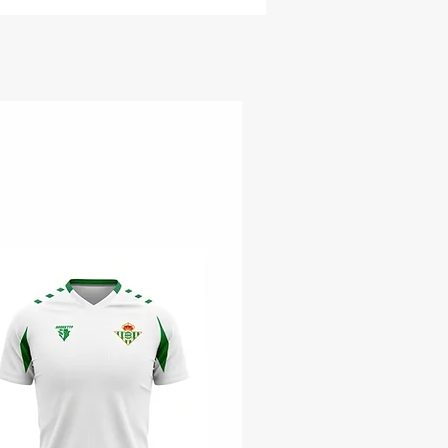
 in the gaze. Pride in the style.
lasses aren't just for
g football. They're for feeling
e', for cheering and wearing
ide.
icial glasses of the Colombian
l Team are for the fan who's
re:
e who goes to the stadium,
e who makes plans with
, the one who lives and
s football.