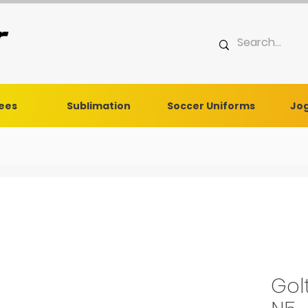
Tees
Sublimation
Soccer Uniforms
Jog
Gol