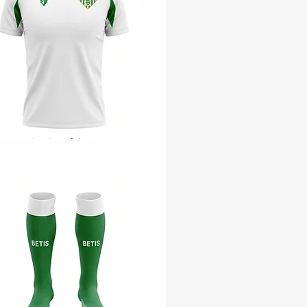
cumference:
68.5 – 69.5 cm
nce height:
135 – 155 cm
 el latido del fútbol con
o balón profesional
Golty
Este balón,
es la invitación a
el latir del fútbol y conectar
pasión interior.
Cada color
o, te lleva a descubrir un
desafío, a poner a prueba tus
ades y superar tus propios
ho en
tecnología
rmobonded
, termosellado y
costuras que proporciona
ndez perfecta y mejora la
rción de agua haciéndola