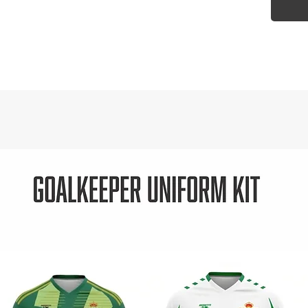
Feat
des
stabl
emb
aero
Mad
supp
flexi
EPU
resi
leat
Stab
the a
Tex
grip
Rec
Natu
Size
Wei