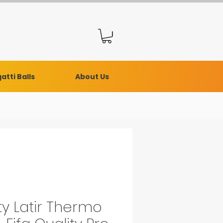
atti Balls
About Us
ty Latir Thermo