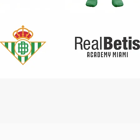
ext
Cuen
y D
Dest
de 1
vuel
repu
aer
Hec
sopo
baló
resi
Quick View
EPU,
desg
dura
Tray
aire
Supe
mejo