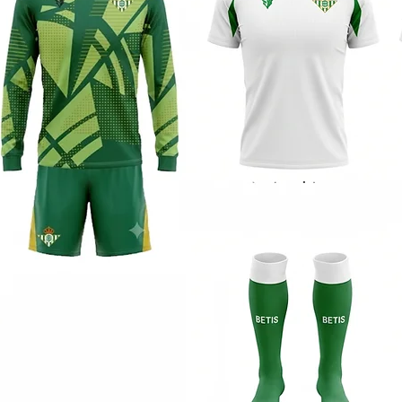
Cir
Bou
¡Siente
nuestr
Latir
! 
sentir 
con tu 
plasmad
nuevo 
habilid
límites.
Hec
The
sin 
redo
abso